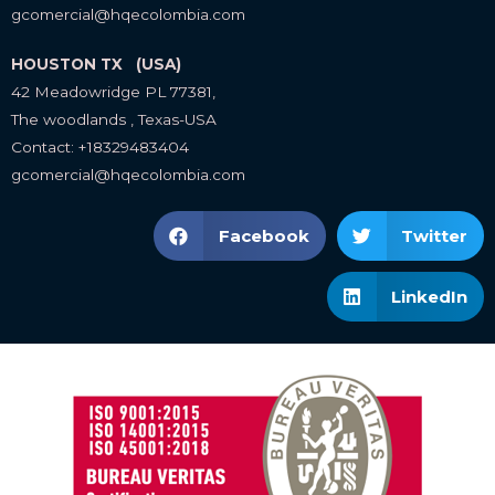
gcomercial@hqecolombia.com
HOUSTON TX (USA)
42 Meadowridge PL 77381,
The woodlands , Texas-USA
Contact: +18329483404
gcomercial@hqecolombia.com
Facebook
Twitter
LinkedIn