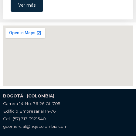
Ver más
BOGOTÁ (COLOMBIA)
Carrera 14 No. 76-26 Of. 705.
Edificio Empresarial 14-76
Cel.: (57) 313 3921540
gcomercial@hqecolombia.com