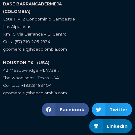
BASE BARRANCABERMEJA
(COLOMBIA)
Lote 11 y 12 Condominio Campestre
Las Alpujarras
Km 10 Vía Barranca – El Centro
Cels.: (57) 310 205 2934
gcomercial@hqecolombia.com
HOUSTON TX (USA)
42 Meadowridge PL 77381,
The woodlands , Texas-USA
Contact: +18329483404
gcomercial@hqecolombia.com
Facebook
Twitter
LinkedIn